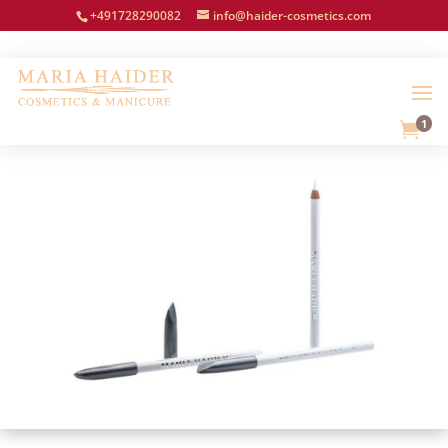
+491728290082
info@haider-cosmetics.com
1
